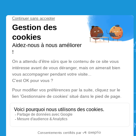
Pompes Funèbres Régionales de Na
Nos équipes vous aident à honorer la mémoire de la pe
perpétuer son souvenir dans le respect de ses volontés,
avec dignité dans son dernier voyage.
Notre agence
Pompes Funèbres Régionales de Nay
05 59 61 28 17
pfr.nay@orange.fr
390 Rue du commerce PAE Monplaisir - 64800 - Coa
4.9/5 - 173 avis
O