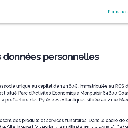
Permanenc
E
NOTRE HISTOIRE
ESPACES HOMMAGES
BOUTIQUE EN LIGNE
es données personnelles
é unique au capital de 12 160€, immatriculée au RCS de
l est situé Parc d'Activités Economique Monplaisir 64800 C
 la préfecture des Pyrénées-Atlantiques située au 2 rue Ma
t des produits et services funéraires. Dans le cadre de ce
re Site Internet (ci-après « les utilisateurs », « vous »). Ce