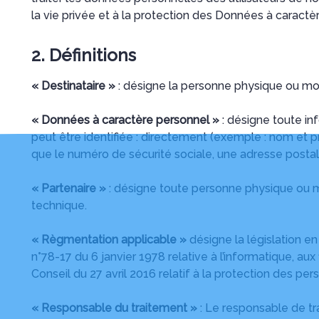
la vie privée et à la protection des Données à caractè
2. Définitions
« Destinataire »
: désigne la personne physique ou mor
« Données à caractère personnel »
: désigne toute in
peut être identifiée : directement (exemple : nom et 
que le numéro de sécurité sociale, une adresse postale 
« Partenaire »
: désigne toute personne physique ou m
technique.
« Règmentation applicable »
désigne la législation e
n°78-17 du 6 janvier 1978 relative à l’informatique, au
Conseil du 27 avril 2016 relatif à la protection des p
« Responsable du traitement »
: Le responsable de tr