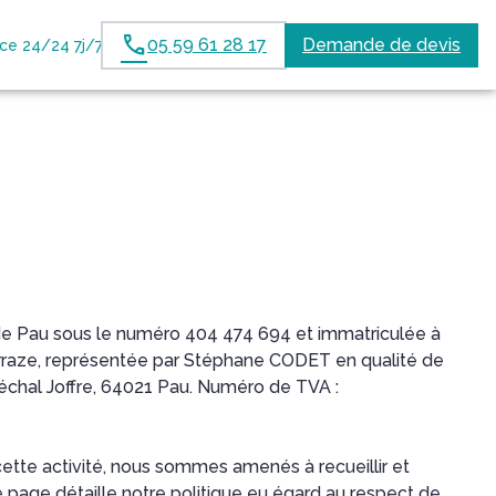
05 59 61 28 17
Demande de devis
e 24/24 7j/7
 Pau sous le numéro 404 474 694 et immatriculée à
oarraze, représentée par Stéphane CODET en qualité de
réchal Joffre, 64021 Pau. Numéro de TVA :
tte activité, nous sommes amenés à recueillir et
tte page détaille notre politique eu égard au respect de