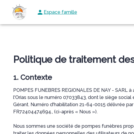
Espace famille
NOS SERVICES
NOTRE AGENCE
NOTRE CHAMBRE FUNÉRAIR
Politique de traitement d
1. Contexte
POMPES FUNEBRES REGIONALES DE NAY - SARL à associ
l'Orias sous le numéro 07033843, dont le siège socia
Gérant. Numéro d'habilitation 21-64-0015 délivrée par
FR72404474694., (ci-après « Nous »).
Nous sommes une société de pompes funèbres proposan
traiter les données personnelles des utilisateurs de not