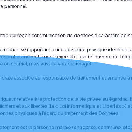
re personnel.
ale qui reçoit communication de données à caractère perso
formation se rapportant à une personne physique identifiée o
prénom) ou indirectement (exemple : par un numéro de télépho
ou courriel, mais aussi la voix ou l’image).
orale associée au responsable de traitement et amenée à r
n rigueur relative à la protection de la vie privée eu égard
x fichiers et aux libertés (la « Loi informatique et Libertés
ersonnes physiques à l’égard du traitement des Données ;
aitement est la personne morale (entreprise, commune, etc.)