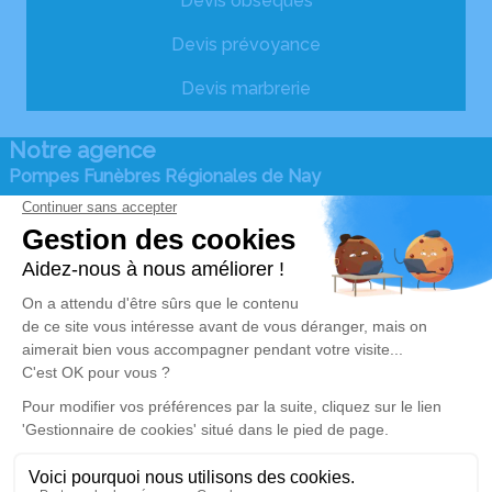
Devis obsèques
Devis prévoyance
Devis marbrerie
Notre agence
Pompes Funèbres Régionales de Nay
05 59 61 28 17
pfr.nay@orange.fr
390 Rue du commerce PAE Monplaisir - 64800 -
Coarraze
4.9/5 - 173 avis
Nos Services
Liens utiles
Organiser des obsèques
Avis de décès
Monuments funéraires
Demande de rendez-vous
en agence
Services aux familles
Mentions légales
Politique de traitement des données personnelles