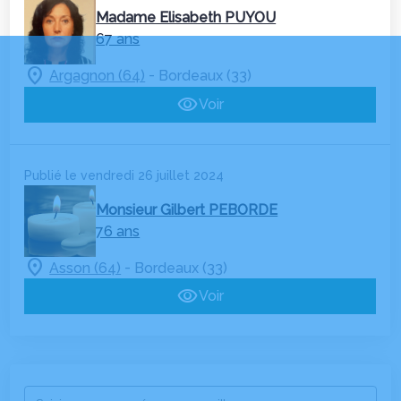
Madame Elisabeth PUYOU
67 ans
-
Argagnon (64)
Bordeaux (33)
Voir
Publié le vendredi 26 juillet 2024
Monsieur Gilbert PEBORDE
76 ans
-
Asson (64)
Bordeaux (33)
Voir