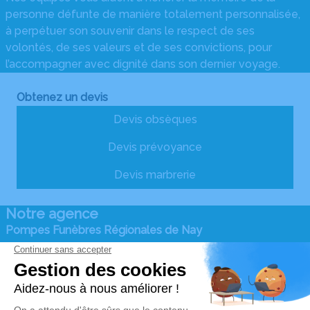
personne défunte de manière totalement personnalisée,
à perpétuer son souvenir dans le respect de ses
volontés, de ses valeurs et de ses convictions, pour
l’accompagner avec dignité dans son dernier voyage.
Obtenez un devis
Devis obsèques
Devis prévoyance
Devis marbrerie
Notre agence
Pompes Funèbres Régionales de Nay
05 59 61 28 17
pfr.nay@orange.fr
390 Rue du commerce PAE Monplaisir - 64800 -
Coarraze