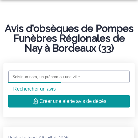
NOS SERVICES
NOTRE AGENCE
Avis d’obsèques de Pompes
ORGANISER DES OBSÈQUES
NOTRE CHAMBRE FUNÉRAIRE
Funèbres Régionales de
PRÉVOIR SES OBSÈQUES
NOTRE HISTOIRE
Nay à Bordeaux (33)
ESPACES HOMMAGES
MONUMENTS FUNÉRAIRES
BOUTIQUE EN LIGNE
SERVICES AUX FAMILLES
Rechercher un avis
Créer une alerte avis de décès
Publié le lundi 06 juillet 2026