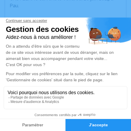
Pau.
Nous vous invitons à utiliser cet espace pour
laisser vos condoléances, partager des photos
souvenirs, une anecdote ou exprimer vos pensées
à travers des poèmes ou des textes. Cet endroit
est un lieu d'expression dédié à honorer la
mémoire de Robert HARSANS-CASTELNAU.
Je rends hommage
Cérémonie religieuse
vendredi 27 juin 2025 à 15h00
Église Saint Vincent de Boeil-Bezing
Rue de l'Église
5
64510 Boeil-Bezing
Faire-part
Hommages