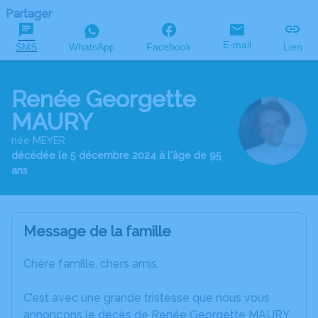
Partager
E-mail
SMS
WhatsApp
Facebook
Lien
Renée Georgette
MAURY
née MEYER
décédée le 5 décembre 2024 à l'âge de 95
ans
Message de la famille
Chère famille, chers amis,
C’est avec une grande tristesse que nous vous
annonçons le décès de Renée Georgette MAURY