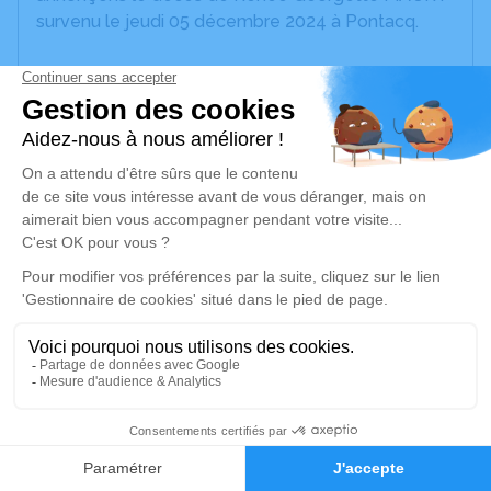
survenu le jeudi 05 décembre 2024 à Pontacq.
Nous vous invitons à utiliser cet espace pour
laisser vos condoléances, partager des photos
souvenirs, une anecdote ou exprimer vos pensées
à travers des poèmes ou des textes. Cet endroit
est un lieu d'expression dédié à honorer la
mémoire de Renée Georgette MAURY.
Je rends hommage
Cérémonie civile
mardi 10 décembre 2024 à 16h00
Crématorium de Pau
Rue Pierre Brossolette
22
64000 Pau
Faire-part
Hommages