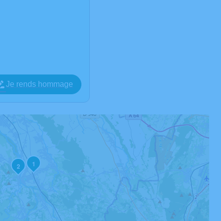
Je rends hommage
1
2