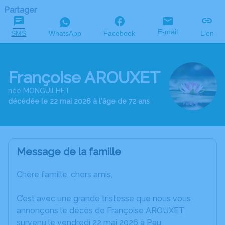
Partager
E-mail
SMS
WhatsApp
Facebook
Lien
Françoise AROUXET
née MONGUILHET
décédée le 22 mai 2026 à l'âge de 72 ans
Message de la famille
Chère famille, chers amis,
C’est avec une grande tristesse que nous vous
annonçons le décès de Françoise AROUXET
survenu le vendredi 22 mai 2026 à Pau.