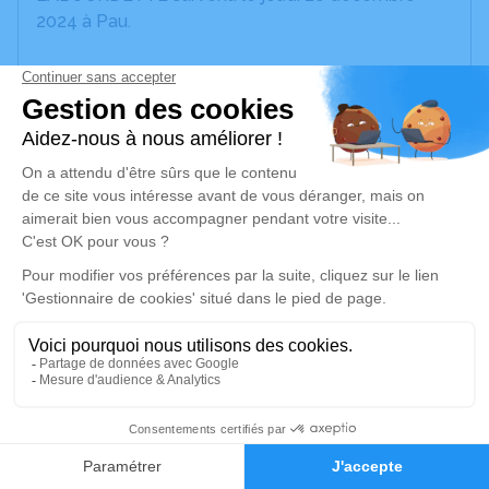
2024 à Pau.
Nous vous invitons à utiliser cet espace pour
laisser vos condoléances, partager des photos
souvenirs, une anecdote ou exprimer vos pensées
à travers des poèmes ou des textes. Cet endroit
est un lieu d'expression dédié à honorer la
mémoire de Francis Emile LABOURDETTE.
Je rends hommage
Cérémonie religieuse
samedi 28 décembre 2024 à 10h30
Église Saint Vincent de Coarraze
place de la mairie
2
64800 Coarraze
Faire-part
Hommages