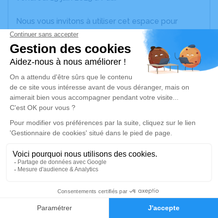
Nous vous invitons à utiliser cet espace pour
laisser vos condoléances, partager des photos
souvenirs, une anecdote ou exprimer vos pensées
à travers des poèmes ou des textes. Cet endroit
est un lieu d'expression dédié à honorer la
mémoire d’Eric IBOS.
Je rends hommage
Cérémonie religieuse
jeudi 19 juin 2025 à 10h30
Église Saint-Vincent de Nay
place de l'église
64800 Nay
1
Faire-part
Hommages
Je rends hommage