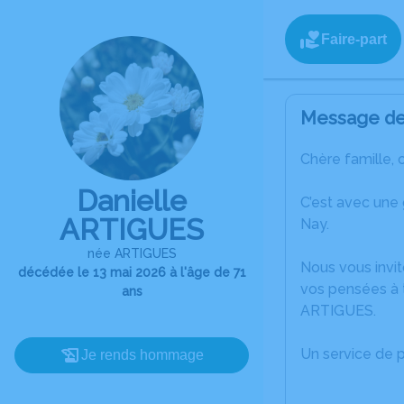
Faire-part
Message de 
Chère famille, 
Danielle
C’est avec une
ARTIGUES
Nay.
née ARTIGUES
Nous vous invit
décédée le 13 mai 2026 à l'âge de 71
vos pensées à t
ans
ARTIGUES.
Un service de 
Je rends hommage