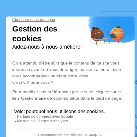
Déroulé de
Le vendre
Maison Fun
64800 Coa