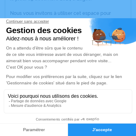
Nous vous invitons à utiliser cet espace pour
laisser vos condoléances, partager des photos
souvenirs, une anecdote ou exprimer vos pensées
à travers des poèmes ou des textes. Cet endroit
est un lieu d'expression dédié à honorer la
mémoire de Christiane SAVIOT.
Je rends hommage
Cérémonie civile
mardi 10 décembre 2024 à 11h30
Crématorium de Pau
Rue Pierre Brossolette
64000 Pau
1
Faire-part
Hommages
Je rends hommage